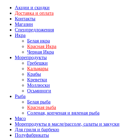
Акции и скидки
Доставка и оплата
Контакты
Магазин
Спецпредложения
Икра
Белая икра
Красная Икра
Черная Икра
Морепродукты
Гребешки
Кальмары
Крабы
Креветки
Моллюски
Осьминоги
Рыба
Белая рыба
Красная рыба
Соленая, копченая и вяленая рыба
Мясо
Морепродукты в масле/рассоле, салаты и закуски
Для гриля и барбекю
Полуфабрикаты