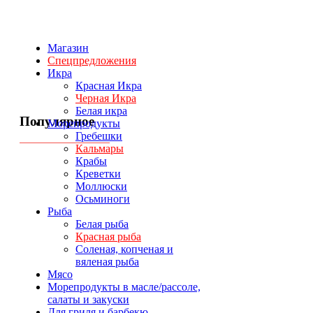
Магазин
Спецпредложения
Икра
Красная Икра
Черная Икра
Белая икра
Популярное
Морепродукты
Гребешки
Кальмары
Крабы
Креветки
Моллюски
Осьминоги
Рыба
Белая рыба
Красная рыба
Соленая, копченая и
вяленая рыба
Мясо
Морепродукты в масле/рассоле,
салаты и закуски
Для гриля и барбекю