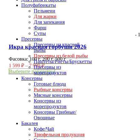
Полуфабрикаты
Пельмени
Для жарки
Для запекания
Фарш
Супы
- 
Пресервы
Пресервы из красной
Икра красная горбуши 2026
рыбы
Пресервы из белой рыбы
Фасовка: 100 г, 200 г, 500 г
Паштеты/Риеты/Брускетты
1 599
₽
–
7 999
₽
Пресервы из
Выберите параметры
морепродуктов
Консервы
Готовые блюда
Рыбные консервы
Мясные консервы
Консервы из
морепродуктов
Консервы Грибные/
Овощные
Бакалея
Кофе/Чай
Трюфельная продукция