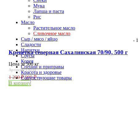
Снеки
Мука
Лапша и паста
Рис
Масло
Растительное масло
Сливочное масло
Сыр / мясо / яйцо
- 
Сладости
Напитки
Креветка северная Сахалинская 70/90, 500 г
Соусы
Корея
Цена за 500 кг
Специи и приправы
Артикул: 13034
Красота и здоровье
1 200
₽
999
₽
Сопутствующие товары
В корзину