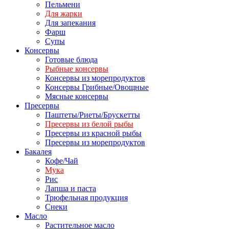
Пельмени
Для жарки
Для запекания
Фарш
Супы
Консервы
Готовые блюда
Рыбные консервы
Консервы из морепродуктов
Консервы Грибные/Овощные
Мясные консервы
Пресервы
Паштеты/Риеты/Брускетты
Пресервы из белой рыбы
Пресервы из красной рыбы
Пресервы из морепродуктов
Бакалея
Кофе/Чай
Мука
Рис
Лапша и паста
Трюфельная продукция
Снеки
Масло
Растительное масло