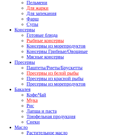
Пельмени
Для жарки
Для запекания
Фарш
Супы
Консервы
Готовые блюда
Рыбные консервы
Консервы из морепродуктов
Консервы Грибные/Овощные
Мясные консервы
Пресервы
Паштеты/Риеты/Брускетты
Пресервы из белой рыбы
Пресервы из красной рыбы
Пресервы из морепродуктов
Бакалея
Кофе/Чай
Мука
Рис
Лапша и паста
Трюфельная продукция
Снеки
Масло
Растительное масло