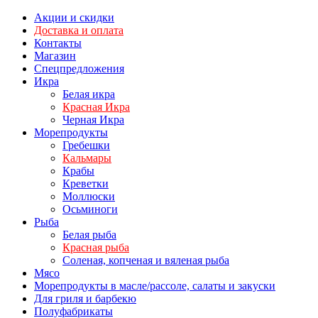
Акции и скидки
Доставка и оплата
Контакты
Магазин
Спецпредложения
Икра
Белая икра
Красная Икра
Черная Икра
Морепродукты
Гребешки
Кальмары
Крабы
Креветки
Моллюски
Осьминоги
Рыба
Белая рыба
Красная рыба
Соленая, копченая и вяленая рыба
Мясо
Морепродукты в масле/рассоле, салаты и закуски
Для гриля и барбекю
Полуфабрикаты