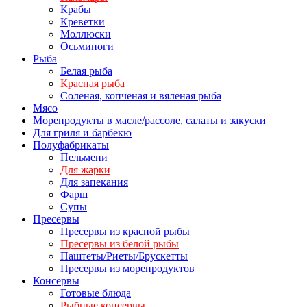
Крабы
Креветки
Моллюски
Осьминоги
Рыба
Белая рыба
Красная рыба
Соленая, копченая и вяленая рыба
Мясо
Морепродукты в масле/рассоле, салаты и закуски
Для гриля и барбекю
Полуфабрикаты
Пельмени
Для жарки
Для запекания
Фарш
Супы
Пресервы
Пресервы из красной рыбы
Пресервы из белой рыбы
Паштеты/Риеты/Брускетты
Пресервы из морепродуктов
Консервы
Готовые блюда
Рыбные консервы