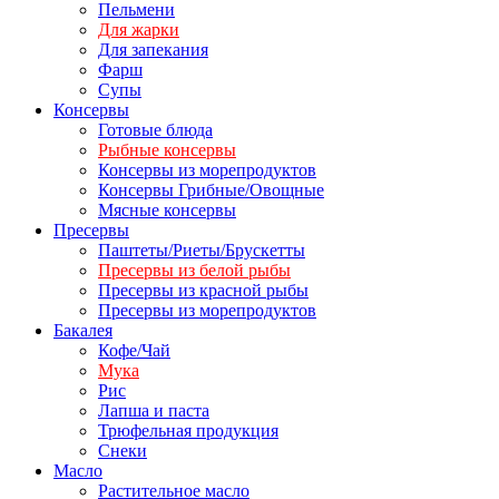
Пельмени
Для жарки
Для запекания
Фарш
Супы
Консервы
Готовые блюда
Рыбные консервы
Консервы из морепродуктов
Консервы Грибные/Овощные
Мясные консервы
Пресервы
Паштеты/Риеты/Брускетты
Пресервы из белой рыбы
Пресервы из красной рыбы
Пресервы из морепродуктов
Бакалея
Кофе/Чай
Мука
Рис
Лапша и паста
Трюфельная продукция
Снеки
Масло
Растительное масло