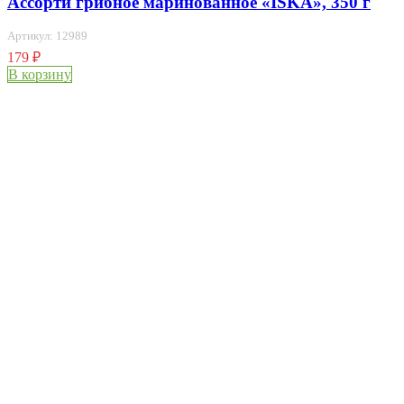
Ассорти грибное маринованное «ISKA», 350 г
Артикул: 12989
179
₽
В корзину