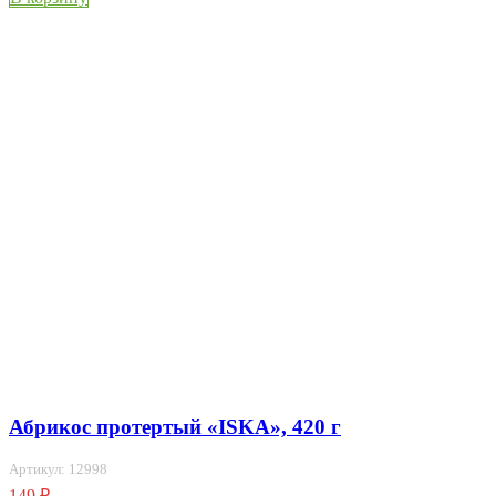
Абрикос протертый «ISKA», 420 г
Артикул: 12998
149
₽