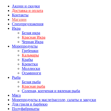
Акции и скидки
Доставка и оплата
Контакты
Магазин
Спецпредложения
Икра
Белая икра
Красная Икра
Черная Икра
Морепродукты
Гребешки
Кальмары
Крабы
Креветки
Моллюски
Осьминоги
Рыба
Белая рыба
Красная рыба
Соленая, копченая и вяленая рыба
Мясо
Морепродукты в масле/рассоле, салаты и закуски
Для гриля и барбекю
Полуфабрикаты