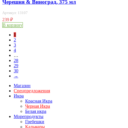
Черешня & Виноград, 375 мл
Артикул: 13107
239
₽
В корзину
1
2
3
4
…
28
29
30
→
Магазин
Спецпредложения
Икра
Красная Икра
Черная Икра
Белая икра
Морепродукты
Гребешки
Кальмары