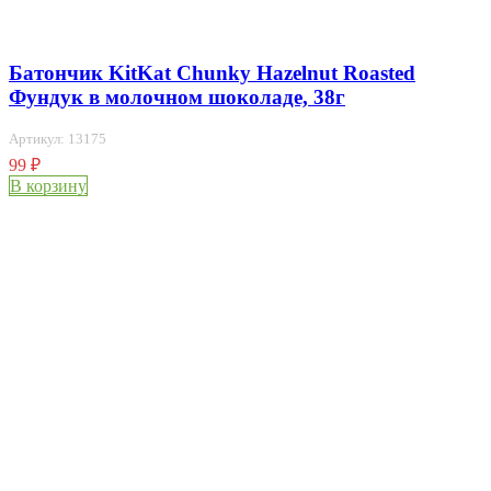
Батончик KitKat Chunky Hazelnut Roasted
Фундук в молочном шоколаде, 38г
Артикул: 13175
99
₽
В корзину