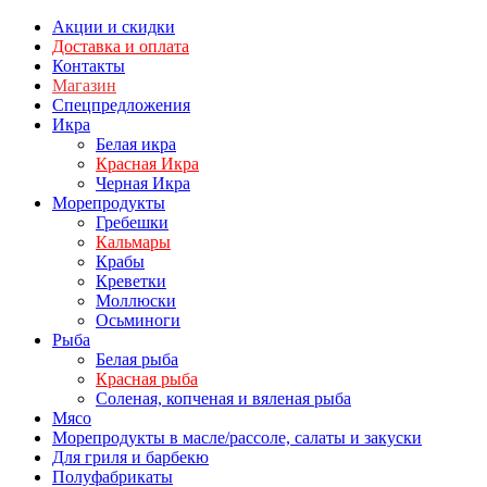
Акции и скидки
Доставка и оплата
Контакты
Магазин
Спецпредложения
Икра
Белая икра
Красная Икра
Черная Икра
Морепродукты
Гребешки
Кальмары
Крабы
Креветки
Моллюски
Осьминоги
Рыба
Белая рыба
Красная рыба
Соленая, копченая и вяленая рыба
Мясо
Морепродукты в масле/рассоле, салаты и закуски
Для гриля и барбекю
Полуфабрикаты