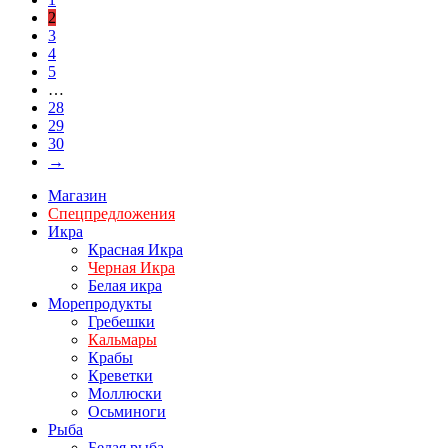
2
3
4
5
…
28
29
30
→
Магазин
Спецпредложения
Икра
Красная Икра
Черная Икра
Белая икра
Морепродукты
Гребешки
Кальмары
Крабы
Креветки
Моллюски
Осьминоги
Рыба
Белая рыба