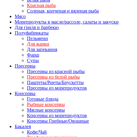
Красная рыба
Соленая, копченая и вяленая рыба
Мясо
Морепродукты в масле/рассоле, салаты и закуски
Для гриля и барбекю
Полуфабрикаты
Пельмени
Для жарки
Для запекания
Фарш
Супы
Пресервы
Пресервы из красной рыбы
Пресервы из белой рыбы
Паштеты/Риеты/Брускетты
Пресервы из морепродуктов
Консервы
Готовые блюда
Рыбные консервы
Мясные консервы
Консервы из морепродуктов
Консервы Грибные/Овощные
Бакалея
Кофе/Чай