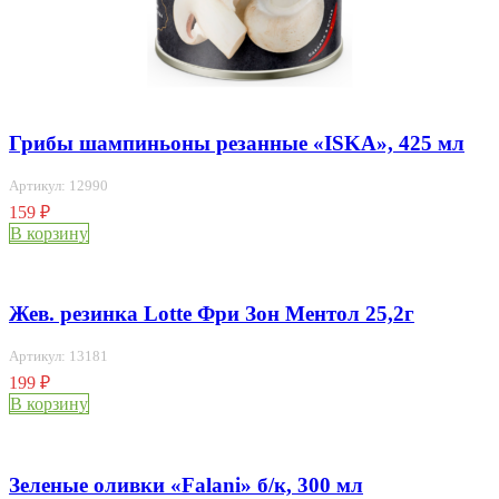
Грибы шампиньоны резанные «ISKA», 425 мл
Артикул: 12990
159
₽
В корзину
Жев. резинка Lotte Фри Зон Ментол 25,2г
Артикул: 13181
199
₽
В корзину
Зеленые оливки «Falani» б/к, 300 мл