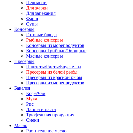
Пельмени
Для жарки
Для запекания
Фарш
Супы
Консервы
Готовые блюда
Рыбные консервы
Консервы из морепродуктов
Консервы Грибные/Овощные
Мясные консервы
Пресервы
Паштеты/Риеты/Брускетты
Пресервы из белой рыбы
Пресервы из красной рыбы
Пресервы из морепродуктов
Бакалея
Кофе/Чай
Мука
Рис
Лапша и паста
Трюфельная продукция
Снеки
Масло
Растительное масло