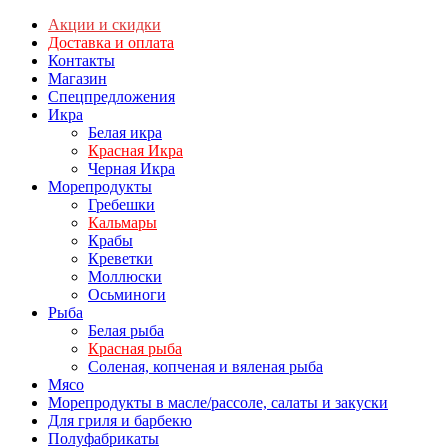
Акции и скидки
Доставка и оплата
Контакты
Магазин
Спецпредложения
Икра
Белая икра
Красная Икра
Черная Икра
Морепродукты
Гребешки
Кальмары
Крабы
Креветки
Моллюски
Осьминоги
Рыба
Белая рыба
Красная рыба
Соленая, копченая и вяленая рыба
Мясо
Морепродукты в масле/рассоле, салаты и закуски
Для гриля и барбекю
Полуфабрикаты