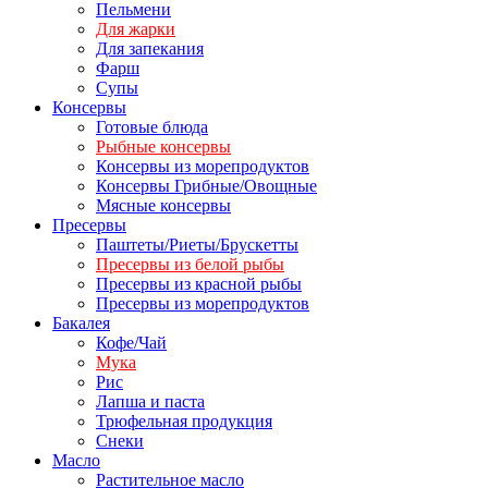
Пельмени
Для жарки
Для запекания
Фарш
Супы
Консервы
Готовые блюда
Рыбные консервы
Консервы из морепродуктов
Консервы Грибные/Овощные
Мясные консервы
Пресервы
Паштеты/Риеты/Брускетты
Пресервы из белой рыбы
Пресервы из красной рыбы
Пресервы из морепродуктов
Бакалея
Кофе/Чай
Мука
Рис
Лапша и паста
Трюфельная продукция
Снеки
Масло
Растительное масло