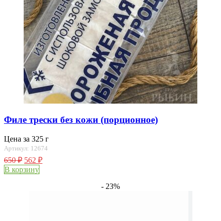
Филе трески без кожи (порционное)
Цена за 325 г
Артикул: 12674
650
₽
562
₽
В корзину
- 23%