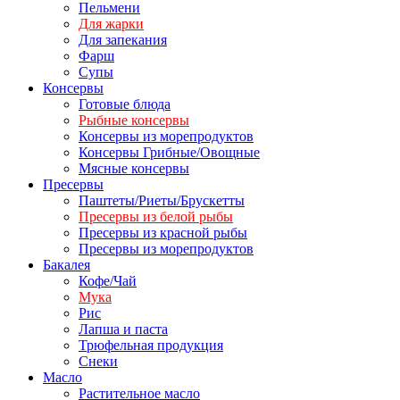
Пельмени
Для жарки
Для запекания
Фарш
Супы
Консервы
Готовые блюда
Рыбные консервы
Консервы из морепродуктов
Консервы Грибные/Овощные
Мясные консервы
Пресервы
Паштеты/Риеты/Брускетты
Пресервы из белой рыбы
Пресервы из красной рыбы
Пресервы из морепродуктов
Бакалея
Кофе/Чай
Мука
Рис
Лапша и паста
Трюфельная продукция
Снеки
Масло
Растительное масло