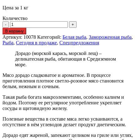
Цена за 1 кг
Количество
В корзину
Артикул:
10078
Категорий:
Белая рыба
,
Замороженная рыба
,
Рыба
,
Сегодня в продаже
,
Спецпредложения
Дорадо (морской карась, морской лещ) –
деликатесная рыба, обитающая в Средиземном
море.
Мясо дорадо сладковатое и ароматное. В процессе
приготовления плотное светло-розовое мясо становится
белым, нежным и сочным.
Такая рыба богата макроэлементами, особенно калием и
йодом. Поэтому ее регулярное употребление укрепляет
сосуды и щитовидную железу.
Полезные вещества в составе мяса легко усваиваются, а
отсутствие в нём углеводов делает продукт диетическим.
Дорадо едят жареной, запекают целиком на гриле или углях,