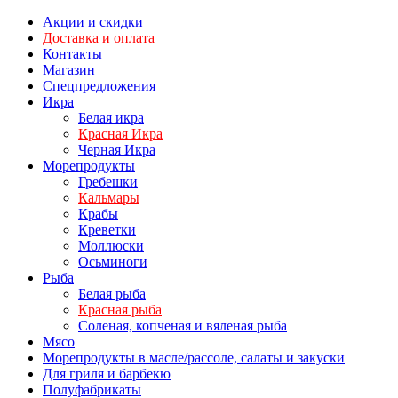
Акции и скидки
Доставка и оплата
Контакты
Магазин
Спецпредложения
Икра
Белая икра
Красная Икра
Черная Икра
Морепродукты
Гребешки
Кальмары
Крабы
Креветки
Моллюски
Осьминоги
Рыба
Белая рыба
Красная рыба
Соленая, копченая и вяленая рыба
Мясо
Морепродукты в масле/рассоле, салаты и закуски
Для гриля и барбекю
Полуфабрикаты