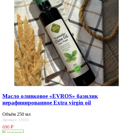
Масло оливковое «EVROS» базилик
нерафинированное Extra virgin oil
Объём 250 мл
Артикул: 11053
690
₽
В корзину