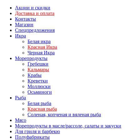
Акции и скидки
Доставка и оплата
Контакты
Магазин
Спецпредложения
Икра
Белая икра
Красная Икра
Черная Икра
Морепродукты
Гребешки
Кальмары
Крабы
Креветки
Моллюски
Осьминоги
Рыба
Белая рыба
Красная рыба
Соленая, копченая и вяленая рыба
Мясо
Морепродукты в масле/рассоле, салаты и закуски
Для гриля и барбекю
Полуфабрикаты