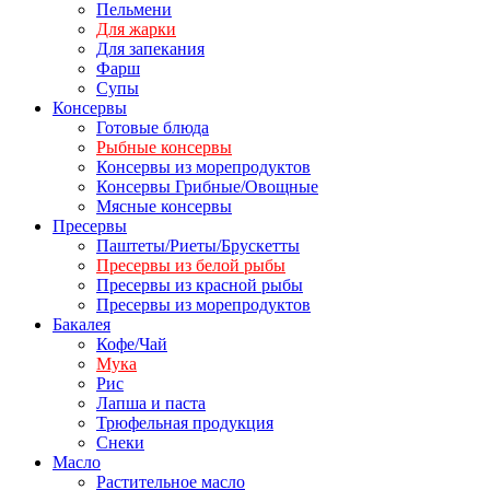
Пельмени
Для жарки
Для запекания
Фарш
Супы
Консервы
Готовые блюда
Рыбные консервы
Консервы из морепродуктов
Консервы Грибные/Овощные
Мясные консервы
Пресервы
Паштеты/Риеты/Брускетты
Пресервы из белой рыбы
Пресервы из красной рыбы
Пресервы из морепродуктов
Бакалея
Кофе/Чай
Мука
Рис
Лапша и паста
Трюфельная продукция
Снеки
Масло
Растительное масло