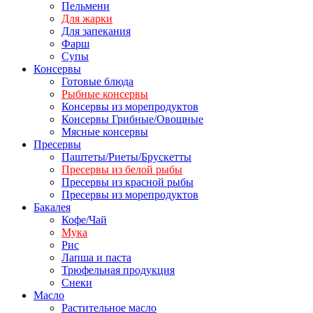
Пельмени
Для жарки
Для запекания
Фарш
Супы
Консервы
Готовые блюда
Рыбные консервы
Консервы из морепродуктов
Консервы Грибные/Овощные
Мясные консервы
Пресервы
Паштеты/Риеты/Брускетты
Пресервы из белой рыбы
Пресервы из красной рыбы
Пресервы из морепродуктов
Бакалея
Кофе/Чай
Мука
Рис
Лапша и паста
Трюфельная продукция
Снеки
Масло
Растительное масло