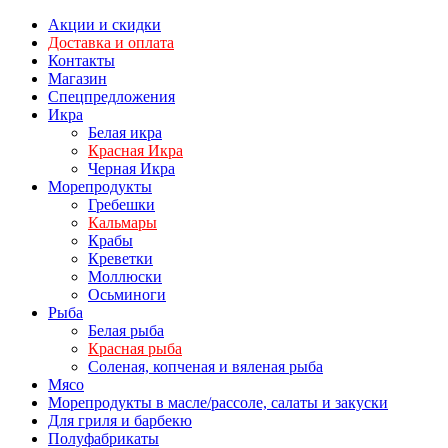
Акции и скидки
Доставка и оплата
Контакты
Магазин
Спецпредложения
Икра
Белая икра
Красная Икра
Черная Икра
Морепродукты
Гребешки
Кальмары
Крабы
Креветки
Моллюски
Осьминоги
Рыба
Белая рыба
Красная рыба
Соленая, копченая и вяленая рыба
Мясо
Морепродукты в масле/рассоле, салаты и закуски
Для гриля и барбекю
Полуфабрикаты