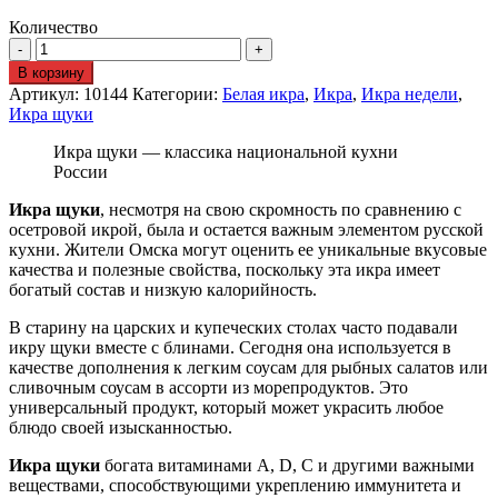
Количество
В корзину
Артикул:
10144
Категории:
Белая икра
,
Икра
,
Икра недели
,
Икра щуки
Икра щуки — классика национальной кухни
России
Икра щуки
, несмотря на свою скромность по сравнению с
осетровой икрой, была и остается важным элементом русской
кухни. Жители Омска могут оценить ее уникальные вкусовые
качества и полезные свойства, поскольку эта икра имеет
богатый состав и низкую калорийность.
В старину на царских и купеческих столах часто подавали
икру щуки вместе с блинами. Сегодня она используется в
качестве дополнения к легким соусам для рыбных салатов или
сливочным соусам в ассорти из морепродуктов. Это
универсальный продукт, который может украсить любое
блюдо своей изысканностью.
Икра щуки
богата витаминами А, D, C и другими важными
веществами, способствующими укреплению иммунитета и