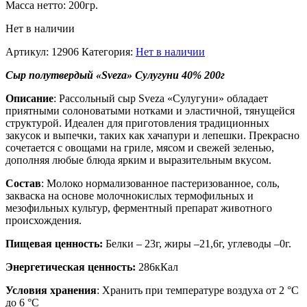
Масса нетто: 200гр.
Нет в наличии
Артикул:
12906
Категория:
Нет в наличии
Сыр полутвердый «Sveza» Сулугуни 40% 200г
Описание
: Рассольный сыр Sveza «Сулугуни» обладает
приятными солоноватыми нотками и эластичной, тянущейся
структурой. Идеален для приготовления традиционных
закусок и выпечки, таких как хачапури и лепешки. Прекрасно
сочетается с овощами на гриле, мясом и свежей зеленью,
дополняя любые блюда ярким и выразительным вкусом.
Состав
: Молоко нормализованное пастеризованное, соль,
закваска на основе молочнокислых термофильных и
мезофильных культур, ферментный препарат животного
происхождения.
Пищевая ценность:
Белки – 23г, жиры –21,6г, углеводы –0г.
Энергетическая ценность:
286кКал
Условия хранения
: Хранить при температуре воздуха от 2 °С
до 6 °С