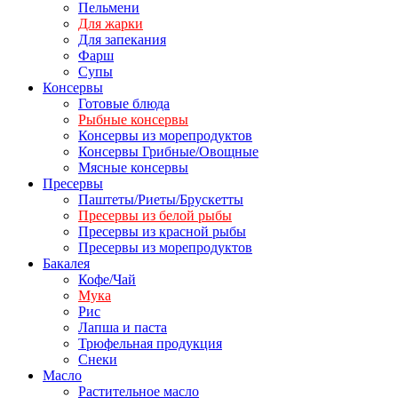
Пельмени
Для жарки
Для запекания
Фарш
Супы
Консервы
Готовые блюда
Рыбные консервы
Консервы из морепродуктов
Консервы Грибные/Овощные
Мясные консервы
Пресервы
Паштеты/Риеты/Брускетты
Пресервы из белой рыбы
Пресервы из красной рыбы
Пресервы из морепродуктов
Бакалея
Кофе/Чай
Мука
Рис
Лапша и паста
Трюфельная продукция
Снеки
Масло
Растительное масло