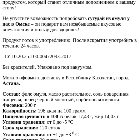
продуктом, который станет отличным дополнением к вашему
столу!
Не упустите возможность попробовать
сугудай из омуля у
нас в Омске
– он подарит вам незабываемые вкусовые
впечатления и пользу для здоровья!
Продукт готов к употреблению. После вскрытия употребить в
течение 24 часов.
ТУ 10.20.25-100-00472093-2017
Без красителей. Упаковано под вакуумом.
Можно оформить доставку в Республику Казахстан, город
Астана.
Состав:
филе омуля, масло растительное, соль поваренная
пищевая, перец черный молотый, сорбиновая кислота.
Фасовка:
200 г
Калорийность:
196 ккал на 100 грамм
Пищевая ценность в 100 г:
белок 17,43 г, жир 14,03 г.
Условия хранения:
от 0 до -5 °C
Срок хранения:
120 суток
0
Условия хранения:
от +1 до +3
С