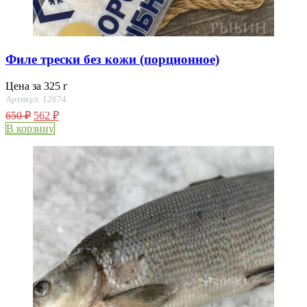
Филе трески без кожи (порционное)
Цена за 325 г
Артикул: 12674
650
₽
562
₽
В корзину