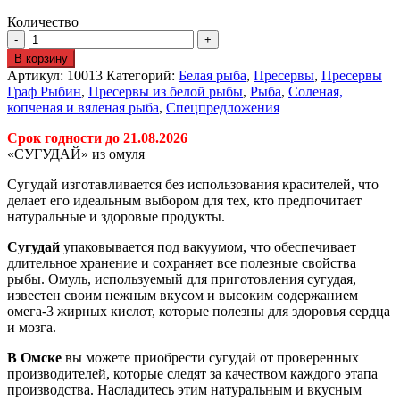
Количество
В корзину
Артикул:
10013
Категорий:
Белая рыба
,
Пресервы
,
Пресервы
Граф Рыбин
,
Пресервы из белой рыбы
,
Рыба
,
Соленая,
копченая и вяленая рыба
,
Спецпредложения
Срок годности до 21.08.2026
«СУГУДАЙ» из омуля
Сугудай изготавливается без использования красителей, что
делает его идеальным выбором для тех, кто предпочитает
натуральные и здоровые продукты.
Сугудай
упаковывается под вакуумом, что обеспечивает
длительное хранение и сохраняет все полезные свойства
рыбы. Омуль, используемый для приготовления сугудая,
известен своим нежным вкусом и высоким содержанием
омега-3 жирных кислот, которые полезны для здоровья сердца
и мозга.
В Омске
вы можете приобрести
сугудай
от проверенных
производителей, которые следят за качеством каждого этапа
производства. Насладитесь этим натуральным и вкусным