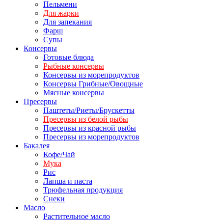
Пельмени
Для жарки
Для запекания
Фарш
Супы
Консервы
Готовые блюда
Рыбные консервы
Консервы из морепродуктов
Консервы Грибные/Овощные
Мясные консервы
Пресервы
Паштеты/Риеты/Брускетты
Пресервы из белой рыбы
Пресервы из красной рыбы
Пресервы из морепродуктов
Бакалея
Кофе/Чай
Мука
Рис
Лапша и паста
Трюфельная продукция
Снеки
Масло
Растительное масло