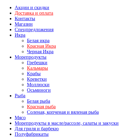
Акции и скидки
Доставка и оплата
Контакты
Магазин
Спецпредложения
Икра
Белая икра
Красная Икра
Черная Икра
Морепродукты
Гребешки
Кальмары
Крабы
Креветки
Моллюски
Осьминоги
Рыба
Белая рыба
Красная рыба
Соленая, копченая и вяленая рыба
Мясо
Морепродукты в масле/рассоле, салаты и закуски
Для гриля и барбекю
Полуфабрикаты