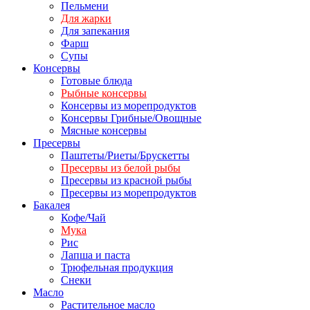
Пельмени
Для жарки
Для запекания
Фарш
Супы
Консервы
Готовые блюда
Рыбные консервы
Консервы из морепродуктов
Консервы Грибные/Овощные
Мясные консервы
Пресервы
Паштеты/Риеты/Брускетты
Пресервы из белой рыбы
Пресервы из красной рыбы
Пресервы из морепродуктов
Бакалея
Кофе/Чай
Мука
Рис
Лапша и паста
Трюфельная продукция
Снеки
Масло
Растительное масло