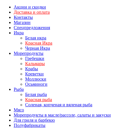
Акции и скидки
Доставка и оплата
Контакты
Магазин
Спецпредложения
Икра
Белая икра
Красная Икра
Черная Икра
Морепродукты
Гребешки
Кальмары
Крабы
Креветки
Моллюски
Осьминоги
Рыба
Белая рыба
Красная рыба
Соленая, копченая и вяленая рыба
Мясо
Морепродукты в масле/рассоле, салаты и закуски
Для гриля и барбекю
Полуфабрикаты