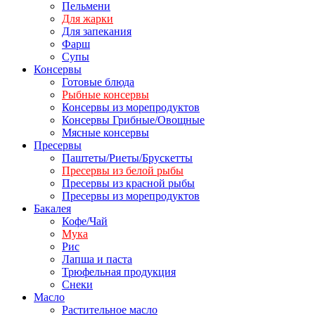
Пельмени
Для жарки
Для запекания
Фарш
Супы
Консервы
Готовые блюда
Рыбные консервы
Консервы из морепродуктов
Консервы Грибные/Овощные
Мясные консервы
Пресервы
Паштеты/Риеты/Брускетты
Пресервы из белой рыбы
Пресервы из красной рыбы
Пресервы из морепродуктов
Бакалея
Кофе/Чай
Мука
Рис
Лапша и паста
Трюфельная продукция
Снеки
Масло
Растительное масло