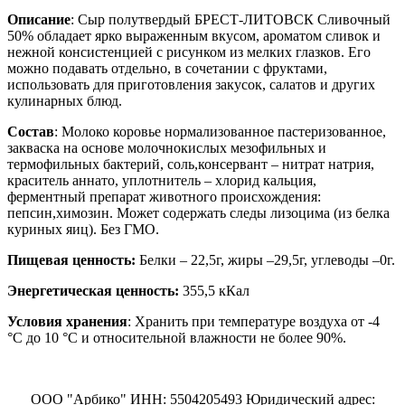
Описание
: Сыр полутвердый БРЕСТ-ЛИТОВСК Сливочный
50% обладает ярко выраженным вкусом, ароматом сливок и
нежной консистенцией с рисунком из мелких глазков. Его
можно подавать отдельно, в сочетании с фруктами,
использовать для приготовления закусок, салатов и других
кулинарных блюд.
Состав
: Молоко коровье нормализованное пастеризованное,
закваска на основе молочнокислых мезофильных и
термофильных бактерий, соль,консервант – нитрат натрия,
краситель аннато, уплотнитель – хлорид кальция,
ферментный препарат животного происхождения:
пепсин,химозин. Может содержать следы лизоцима (из белка
куриных яиц). Без ГМО.
Пищевая ценность:
Белки – 22,5г, жиры –29,5г, углеводы –0г.
Энергетическая ценность:
355,5 кКал
Условия хранения
: Хранить при температуре воздуха от -4
°С до 10 °С и относительной влажности не более 90%.
ООО "Арбико" ИНН: 5504205493 Юридический адрес: