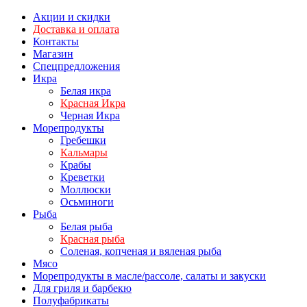
Акции и скидки
Доставка и оплата
Контакты
Магазин
Спецпредложения
Икра
Белая икра
Красная Икра
Черная Икра
Морепродукты
Гребешки
Кальмары
Крабы
Креветки
Моллюски
Осьминоги
Рыба
Белая рыба
Красная рыба
Соленая, копченая и вяленая рыба
Мясо
Морепродукты в масле/рассоле, салаты и закуски
Для гриля и барбекю
Полуфабрикаты