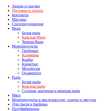
Акции и скидки
Доставка и оплата
Контакты
Магазин
Спецпредложения
Икра
Белая икра
Красная Икра
Черная Икра
Морепродукты
Гребешки
Кальмары
Крабы
Креветки
Моллюски
Осьминоги
Рыба
Белая рыба
Красная рыба
Соленая, копченая и вяленая рыба
Мясо
Морепродукты в масле/рассоле, салаты и закуски
Для гриля и барбекю
Полуфабрикаты