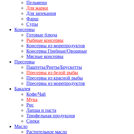
Пельмени
Для жарки
Для запекания
Фарш
Супы
Консервы
Готовые блюда
Рыбные консервы
Консервы из морепродуктов
Консервы Грибные/Овощные
Мясные консервы
Пресервы
Паштеты/Риеты/Брускетты
Пресервы из белой рыбы
Пресервы из красной рыбы
Пресервы из морепродуктов
Бакалея
Кофе/Чай
Мука
Рис
Лапша и паста
Трюфельная продукция
Снеки
Масло
Растительное масло