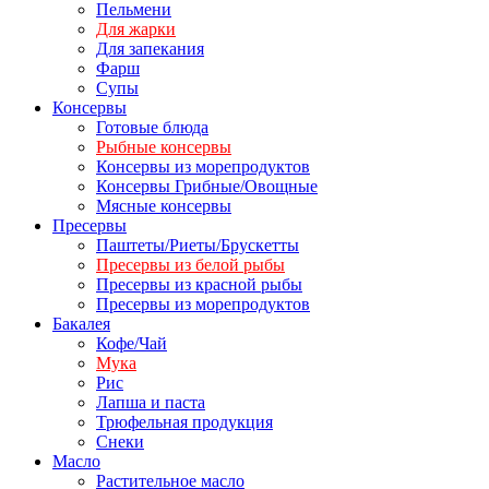
Пельмени
Для жарки
Для запекания
Фарш
Супы
Консервы
Готовые блюда
Рыбные консервы
Консервы из морепродуктов
Консервы Грибные/Овощные
Мясные консервы
Пресервы
Паштеты/Риеты/Брускетты
Пресервы из белой рыбы
Пресервы из красной рыбы
Пресервы из морепродуктов
Бакалея
Кофе/Чай
Мука
Рис
Лапша и паста
Трюфельная продукция
Снеки
Масло
Растительное масло