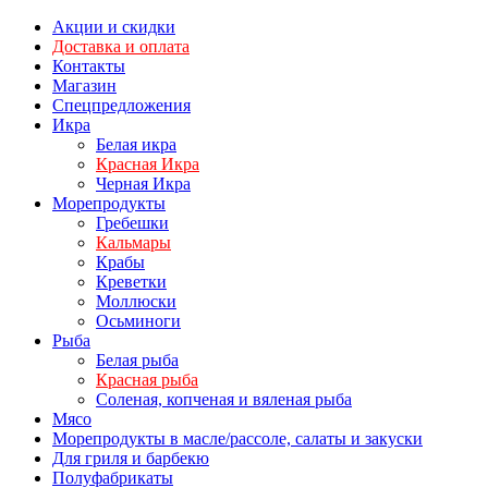
Акции и скидки
Доставка и оплата
Контакты
Магазин
Спецпредложения
Икра
Белая икра
Красная Икра
Черная Икра
Морепродукты
Гребешки
Кальмары
Крабы
Креветки
Моллюски
Осьминоги
Рыба
Белая рыба
Красная рыба
Соленая, копченая и вяленая рыба
Мясо
Морепродукты в масле/рассоле, салаты и закуски
Для гриля и барбекю
Полуфабрикаты