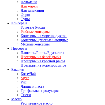
Пельмени
Для жарки
Для запекания
Фарш
Супы
Консервы
Готовые блюда
Рыбные консервы
Консервы из морепродуктов
Консервы Грибные/Овощные
Мясные консервы
Пресервы
Паштеты/Риеты/Брускетты
Пресервы из белой рыбы
Пресервы из красной рыбы
Пресервы из морепродуктов
Бакалея
Кофе/Чай
Мука
Рис
Лапша и паста
Трюфельная продукция
Снеки
Масло
Растительное масло