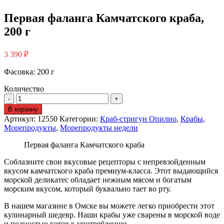
Первая фаланга Камчатского краба,
200 г
3 390
₽
Фасовка: 200 г
Количество
В корзину
Артикул:
12550
Категории:
Краб-стригун Опилио
,
Крабы
,
Морепродукты
,
Морепродукты недели
Первая фаланга Камчатского краба
Соблазните свои вкусовые рецепторы с непревзойденным
вкусом камчатского краба премиум-класса. Этот выдающийся
морской деликатес обладает нежным мясом и богатым
морским вкусом, который буквально тает во рту.
В нашем магазине в Омске вы можете легко приобрести этот
кулинарный шедевр. Наши крабы уже сварены в морской воде
и полностью готов к употреблению.