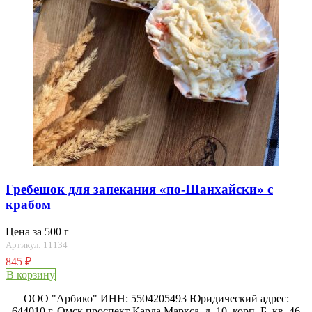
Гребешок для запекания «по-Шанхайски» с
крабом
Цена за 500 г
Артикул: 11134
845
₽
В корзину
ООО "Арбико" ИНН: 5504205493 Юридический адрес:
644010 г. Омск проспект Карла Маркса, д. 10, корп. Б, кв. 46