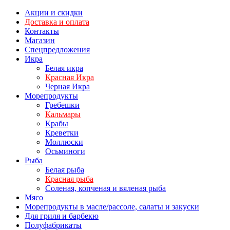
Акции и скидки
Доставка и оплата
Контакты
Магазин
Спецпредложения
Икра
Белая икра
Красная Икра
Черная Икра
Морепродукты
Гребешки
Кальмары
Крабы
Креветки
Моллюски
Осьминоги
Рыба
Белая рыба
Красная рыба
Соленая, копченая и вяленая рыба
Мясо
Морепродукты в масле/рассоле, салаты и закуски
Для гриля и барбекю
Полуфабрикаты