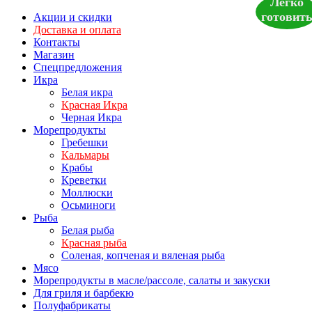
Легко
готовит
Акции и скидки
Доставка и оплата
Контакты
Магазин
Спецпредложения
Икра
Белая икра
Красная Икра
Черная Икра
Морепродукты
Гребешки
Кальмары
Крабы
Креветки
Моллюски
Осьминоги
Рыба
Белая рыба
Красная рыба
Соленая, копченая и вяленая рыба
Мясо
Морепродукты в масле/рассоле, салаты и закуски
Для гриля и барбекю
Полуфабрикаты