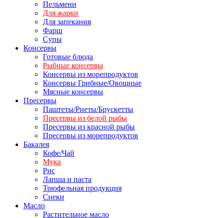
Пельмени
Для жарки
Для запекания
Фарш
Супы
Консервы
Готовые блюда
Рыбные консервы
Консервы из морепродуктов
Консервы Грибные/Овощные
Мясные консервы
Пресервы
Паштеты/Риеты/Брускетты
Пресервы из белой рыбы
Пресервы из красной рыбы
Пресервы из морепродуктов
Бакалея
Кофе/Чай
Мука
Рис
Лапша и паста
Трюфельная продукция
Снеки
Масло
Растительное масло