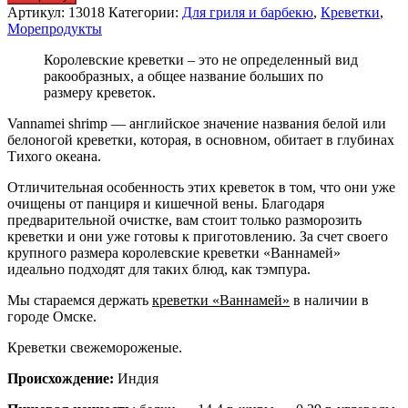
Артикул:
13018
Категории:
Для гриля и барбекю
,
Креветки
,
Морепродукты
Королевские креветки – это не определенный вид
ракообразных, а общее название больших по
размеру креветок.
Vannamei shrimp — английское значение названия белой или
белоногой креветки, которая, в основном, обитает в глубинах
Тихого океана.
Отличительная особенность этих креветок в том, что они уже
очищены от панциря и кишечной вены. Благодаря
предварительной очистке, вам стоит только разморозить
креветки и они уже готовы к приготовлению. За счет своего
крупного размера королевские креветки «Ваннамей»
идеально подходят для таких блюд, как тэмпура.
Мы стараемся держать
креветки «Ваннамей»
в наличии в
городе Омске.
Креветки свежемороженые.
Происхождение:
Индия