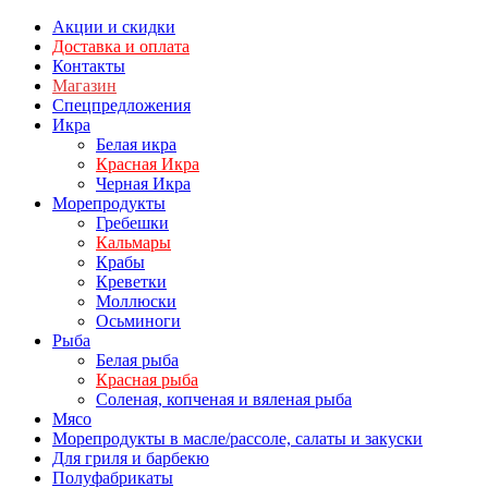
Акции и скидки
Доставка и оплата
Контакты
Магазин
Спецпредложения
Икра
Белая икра
Красная Икра
Черная Икра
Морепродукты
Гребешки
Кальмары
Крабы
Креветки
Моллюски
Осьминоги
Рыба
Белая рыба
Красная рыба
Соленая, копченая и вяленая рыба
Мясо
Морепродукты в масле/рассоле, салаты и закуски
Для гриля и барбекю
Полуфабрикаты