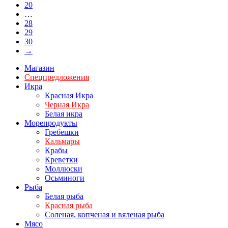
20
…
28
29
30
→
Магазин
Спецпредложения
Икра
Красная Икра
Черная Икра
Белая икра
Морепродукты
Гребешки
Кальмары
Крабы
Креветки
Моллюски
Осьминоги
Рыба
Белая рыба
Красная рыба
Соленая, копченая и вяленая рыба
Мясо