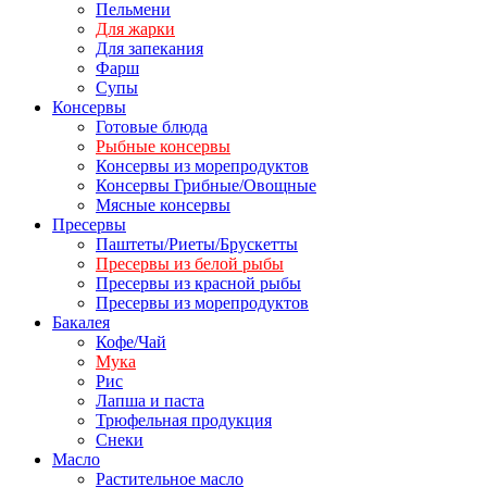
Пельмени
Для жарки
Для запекания
Фарш
Супы
Консервы
Готовые блюда
Рыбные консервы
Консервы из морепродуктов
Консервы Грибные/Овощные
Мясные консервы
Пресервы
Паштеты/Риеты/Брускетты
Пресервы из белой рыбы
Пресервы из красной рыбы
Пресервы из морепродуктов
Бакалея
Кофе/Чай
Мука
Рис
Лапша и паста
Трюфельная продукция
Снеки
Масло
Растительное масло