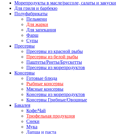
Морепродукты в масле/рассоле, салаты и закуски
Для гриля и барбекю
Полуфабрикаты
Пельмени
Для жарки
Для запекания
Фарш
Супы
Пресервы
Пресервы из красной рыбы
Пресервы из белой рыбы
Паштеты/Риеты/Брускетты
Пресервы из морепродуктов
Консервы
Готовые блюда
Рыбные консервы
Мясные консервы
Консервы из морепродуктов
Консервы Грибные/Овощные
Бакалея
Кофе/Чай
Трюфельная продукция
Снеки
Мука
Лапша и паста