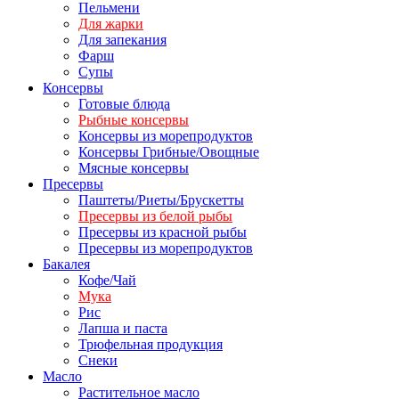
Пельмени
Для жарки
Для запекания
Фарш
Супы
Консервы
Готовые блюда
Рыбные консервы
Консервы из морепродуктов
Консервы Грибные/Овощные
Мясные консервы
Пресервы
Паштеты/Риеты/Брускетты
Пресервы из белой рыбы
Пресервы из красной рыбы
Пресервы из морепродуктов
Бакалея
Кофе/Чай
Мука
Рис
Лапша и паста
Трюфельная продукция
Снеки
Масло
Растительное масло