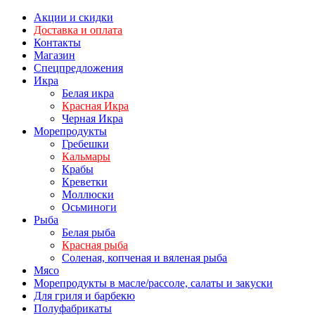
Акции и скидки
Доставка и оплата
Контакты
Магазин
Спецпредложения
Икра
Белая икра
Красная Икра
Черная Икра
Морепродукты
Гребешки
Кальмары
Крабы
Креветки
Моллюски
Осьминоги
Рыба
Белая рыба
Красная рыба
Соленая, копченая и вяленая рыба
Мясо
Морепродукты в масле/рассоле, салаты и закуски
Для гриля и барбекю
Полуфабрикаты