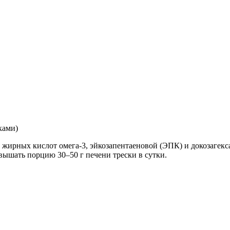
ками)
жирных кислот омега-3, эйкозапентаеновой (ЭПК) и докозагексае
ышать порцию 30–50 г печени трески в сутки.