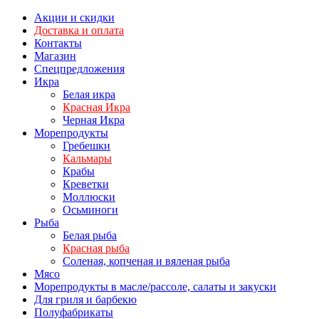
Акции и скидки
Доставка и оплата
Контакты
Магазин
Спецпредложения
Икра
Белая икра
Красная Икра
Черная Икра
Морепродукты
Гребешки
Кальмары
Крабы
Креветки
Моллюски
Осьминоги
Рыба
Белая рыба
Красная рыба
Соленая, копченая и вяленая рыба
Мясо
Морепродукты в масле/рассоле, салаты и закуски
Для гриля и барбекю
Полуфабрикаты