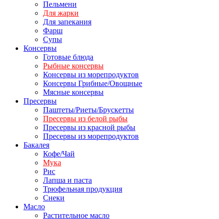
Пельмени
Для жарки
Для запекания
Фарш
Супы
Консервы
Готовые блюда
Рыбные консервы
Консервы из морепродуктов
Консервы Грибные/Овощные
Мясные консервы
Пресервы
Паштеты/Риеты/Брускетты
Пресервы из белой рыбы
Пресервы из красной рыбы
Пресервы из морепродуктов
Бакалея
Кофе/Чай
Мука
Рис
Лапша и паста
Трюфельная продукция
Снеки
Масло
Растительное масло