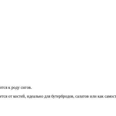
тся к роду сигов.
тся от костей, идеальн
о для бутербродов, салатов или как самос