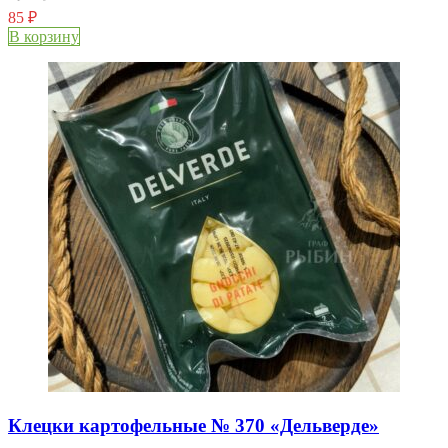
85
₽
В корзину
Клецки картофельные № 370 «Дельверде»