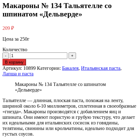
Макароны № 134 Тальятелле со
шпинатом «Дельверде»
209
₽
Цена за 250г
Количество
В корзину
Артикул:
10899
Категории:
Бакалея
,
Итальянская паста
,
Лапша и паста
Макароны № 134 Тальятелле со шпинатом
«Дельверде»
Тальятелле — длинная, плоская паста, похожая на ленту,
шириной около 6-10 миллиметров, сплетенная в своеобразные
«гнезда». Макароны производятся с добавлением яиц и
шпината. Они имеют пористую и грубую текстуру, что делает
их идеальными для итальянских сосисок из говядины,
телятины, свинины или крольчатины, идеально подходит для
густых соусов.