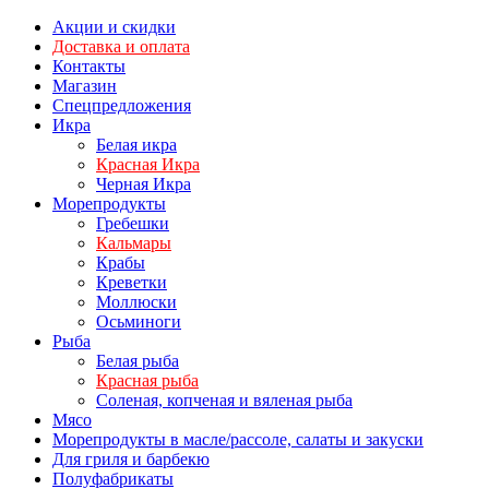
Акции и скидки
Доставка и оплата
Контакты
Магазин
Спецпредложения
Икра
Белая икра
Красная Икра
Черная Икра
Морепродукты
Гребешки
Кальмары
Крабы
Креветки
Моллюски
Осьминоги
Рыба
Белая рыба
Красная рыба
Соленая, копченая и вяленая рыба
Мясо
Морепродукты в масле/рассоле, салаты и закуски
Для гриля и барбекю
Полуфабрикаты