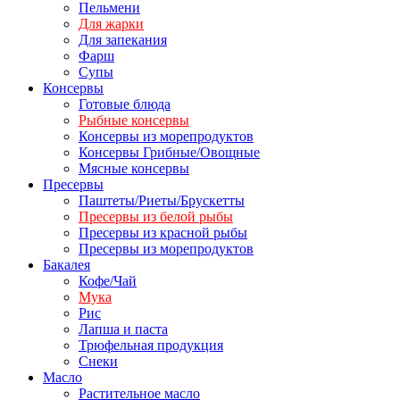
Пельмени
Для жарки
Для запекания
Фарш
Супы
Консервы
Готовые блюда
Рыбные консервы
Консервы из морепродуктов
Консервы Грибные/Овощные
Мясные консервы
Пресервы
Паштеты/Риеты/Брускетты
Пресервы из белой рыбы
Пресервы из красной рыбы
Пресервы из морепродуктов
Бакалея
Кофе/Чай
Мука
Рис
Лапша и паста
Трюфельная продукция
Снеки
Масло
Растительное масло