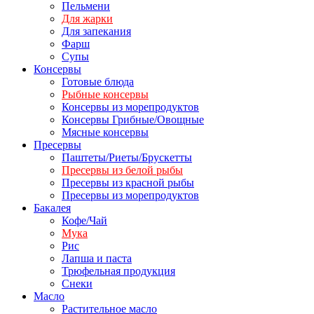
Пельмени
Для жарки
Для запекания
Фарш
Супы
Консервы
Готовые блюда
Рыбные консервы
Консервы из морепродуктов
Консервы Грибные/Овощные
Мясные консервы
Пресервы
Паштеты/Риеты/Брускетты
Пресервы из белой рыбы
Пресервы из красной рыбы
Пресервы из морепродуктов
Бакалея
Кофе/Чай
Мука
Рис
Лапша и паста
Трюфельная продукция
Снеки
Масло
Растительное масло