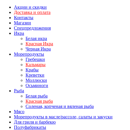
Акции и скидки
Доставка и оплата
Контакты
Магазин
Спецпредложения
Икра
Белая икра
Красная Икра
Черная Икра
Морепродукты
Гребешки
Кальмары
Крабы
Креветки
Моллюски
Осьминоги
Рыба
Белая рыба
Красная рыба
Соленая, копченая и вяленая рыба
Мясо
Морепродукты в масле/рассоле, салаты и закуски
Для гриля и барбекю
Полуфабрикаты