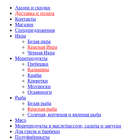
Акции и скидки
Доставка и оплата
Контакты
Магазин
Спецпредложения
Икра
Белая икра
Красная Икра
Черная Икра
Морепродукты
Гребешки
Кальмары
Крабы
Креветки
Моллюски
Осьминоги
Рыба
Белая рыба
Красная рыба
Соленая, копченая и вяленая рыба
Мясо
Морепродукты в масле/рассоле, салаты и закуски
Для гриля и барбекю
Полуфабрикаты