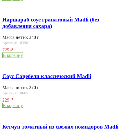
Наршараб соус гранатовый Madli (без
добавления сахара)
Масса нетто: 340 г
Артикул: 10390
729
₽
В корзину
Соус Сацебели классический Madli
Масса нетто: 270 г
Артикул: 10665
229
₽
В корзину
Кетчуп томатный из свежих помидоров Madli