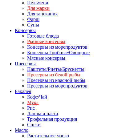
Пельмени
Для жарки
Для запекания
Фарш
Супы
Консервы
Готовые блюда
Рыбные консервы
Консервы из морепродуктов
Консервы Грибные/Овощные
Мясные консервы
Пресервы
Паштеты/Риеты/Брускетты
Пресервы из белой рыбы
Пресервы из красной рыбы
Пресервы из морепродуктов
Бакалея
Кофе/Чай
Мука
Рис
Лапша и паста
Трюфельная продукция
Снеки
Масло
Растительное масло